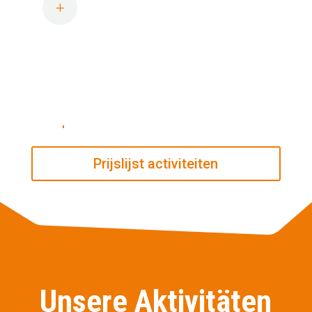
Insel willkommen! Der Preis
L
beinhaltet nicht die
Eintrittsgebühr.
Schwimmzeugnis
erforderlich.
Prijslijst activiteiten
Unsere Aktivitäten