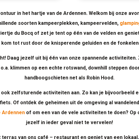
vontuur in het hartje van de Ardennen. Welkom bij onze avon
schillende soorten kampeerplekken, kampeervelden,
glampin
ertje du Bocq of zet je tent op één van de velden en geniet
kom tot rust door de knisperende geluiden en de fonkele
t! Daag jezelf uit bij één van onze spannende activiteiten
o.a. klimmen op een echte rotswand, downhill steppen doo
handboogschieten net als Robin Hood.
j ook zelfsturende activiteiten aan. Zo kan je bijvoorbeeld
fiets. Of ontdek de geheimen uit de omgeving al wandelend
e Ardennen
of om een van de vele activiteiten te doen? Op
jezelf in ieder geval niet te vervelen!
 terras van ons café – restaurant en geniet van een lokaal,