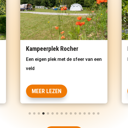
Kampeerveld Rustique
n
Kampeer rustig aan het water
MEER LEZEN