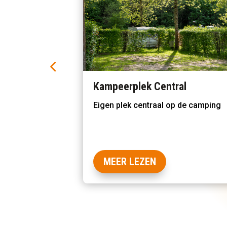
al
Kampeerplek Rocher
 de camping
Een eigen plek met de sfeer van ee
veld
MEER LEZEN